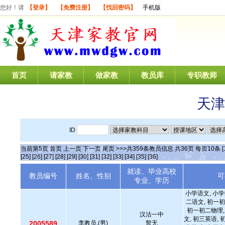
您好！请
【登录】
【免费注册】
【找回密码】
手机版
首页
请家教
做家教
教员库
专职教师
天津
ID
当前第
5
页
首页
上一页
下一页
尾页
>>>共
359
条教员信息 共
36
页 每页
10
条
[
[25]
[26]
[27]
[28]
[29]
[30]
[31]
[32]
[33]
[34]
[35]
[36]
就读、毕业高校
教员编号
姓名、性别
可
专业、学历
小学语文, 小学
二语文, 初一初
初一初二物理,
汉沽一中
文, 初三英语, 
2005589
李教员.(男)
暂无