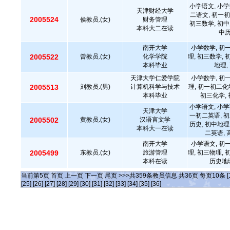
小学语文, 小学
天津财经大学
二语文, 初一初
2005524
侯教员.(女)
财务管理
初三数学, 初中
本科大二在读
中
南开大学
小学数学, 初
2005522
曾教员.(女)
化学学院
理, 初三数学, 
本科毕业
地理,
天津大学仁爱学院
小学数学, 初
2005513
刘教员.(男)
计算机科学与技术
理, 初一初二化
本科毕业
初三化学, 
小学语文, 小学
天津大学
一初二英语, 初
2005502
黄教员.(女)
汉语言文学
历史, 初中地理
本科大一在读
二英语,
南开大学
小学语文, 初
2005499
东教员.(女)
旅游管理
理, 初三物理, 
本科在读
历史地
当前第
5
页
首页
上一页
下一页
尾页
>>>共
359
条教员信息 共
36
页 每页
10
条
[
[25]
[26]
[27]
[28]
[29]
[30]
[31]
[32]
[33]
[34]
[35]
[36]