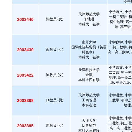
高中
小学语文, 小学
天津师范大学
一初二英语, 初
2003440
陈教员.(女)
印地语
初中地理, 高
本科大一在读
语, 高三语
南开大学
小学数学, 小学
国际经济与贸易（英语
一初二数学, 初
2003430
余教员.(女)
特色班）
高一高二数学, 
本科大一在读
小学语文, 小学
天津科技大学
二英语, 初一初
2003422
陈教员.(女)
金融
地理, 高一高二
本科大四在读
级, 英语六级
天津师范大学
小学语文, 小学
2003398
张教员.(男)
工商管理
二数学, 初中历
本科在读
地理
小学语文, 小学
天津大学
二语文, 初三语
2003395
周教员.(女)
历史师范
高一高二语文,
本科大三在读