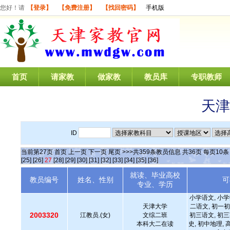
您好！请
【登录】
【免费注册】
【找回密码】
手机版
首页
请家教
做家教
教员库
专职教师
天津
ID
当前第
27
页
首页
上一页
下一页
尾页
>>>共
359
条教员信息 共
36
页 每页
10
[25]
[26]
27
[28]
[29]
[30]
[31]
[32]
[33]
[34]
[35]
[36]
就读、毕业高校
教员编号
姓名、性别
可
专业、学历
小学语文, 小学
天津大学
二语文, 初一初
2003320
江教员.(女)
文综二班
初三语文, 初三
本科大二在读
史, 初中地理,