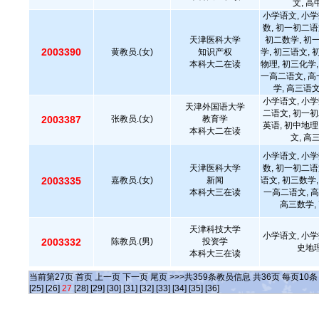
文, 
小学语文, 小学
数, 初一初二语
天津医科大学
初二数学, 初
2003390
黄教员.(女)
知识产权
学, 初三语文, 
本科大二在读
物理, 初三化学,
一高二语文, 高
学, 高三语
小学语文, 小学
天津外国语大学
二语文, 初一初
2003387
张教员.(女)
教育学
英语, 初中地理
本科大二在读
文, 高
小学语文, 小学
天津医科大学
数, 初一初二语
2003335
嘉教员.(女)
新闻
语文, 初三数学,
本科大三在读
一高二语文, 高
高三数学,
天津科技大学
小学语文, 小学
2003332
陈教员.(男)
投资学
史地理
本科大三在读
当前第
27
页
首页
上一页
下一页
尾页
>>>共
359
条教员信息 共
36
页 每页
10
[25]
[26]
27
[28]
[29]
[30]
[31]
[32]
[33]
[34]
[35]
[36]