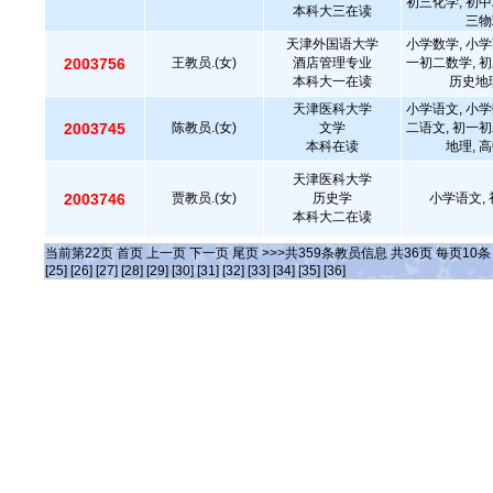
初三化学, 初中
本科大三在读
三物
天津外国语大学
小学数学, 小学
2003756
王教员.(女)
酒店管理专业
一初二数学, 初
本科大一在读
历史地
天津医科大学
小学语文, 小学
2003745
陈教员.(女)
文学
二语文, 初一初
本科在读
地理, 
天津医科大学
2003746
贾教员.(女)
历史学
小学语文, 
本科大二在读
当前第
22
页
首页
上一页
下一页
尾页
>>>共
359
条教员信息 共
36
页 每页
10
[25]
[26]
[27]
[28]
[29]
[30]
[31]
[32]
[33]
[34]
[35]
[36]