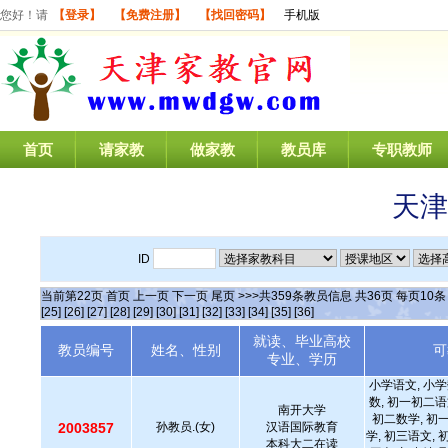
您好！请
【登录】
【免费注册】
【找回密码】
手机版
首页
请家教
做家教
教员库
专职教师
天津
ID
当前第
22
页
首页
上一页
下一页
尾页
>>>共
359
条教员信息 共
36
页 每页
10
[25]
[26]
[27]
[28]
[29]
[30]
[31]
[32]
[33]
[34]
[35]
[36]
就读、毕业高校
教员编号
姓名、性别
可
专业、学历
小学语文, 小学
数, 初一初二语
南开大学
初二数学, 初
2003857
孙教员.(女)
汉语国际教育
学, 初三语文, 
本科大二在读