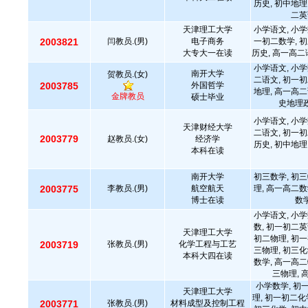
历史, 初中地理
二英
天津理工大学
小学语文, 小学
2003821
闫教员.(男)
电子商务
一初二数学, 初
大专大一在读
历史, 高一高二
小学语文, 小学
南开大学
贺教员.(女)
二语文, 初一初
2003785
外国哲学
地理, 高一高二
金牌教员
硕士毕业
史地理政
小学语文, 小学
天津财经大学
二语文, 初一初
2003779
赵教员.(女)
经济学
历史, 初中地理
本科在读
南开大学
初三数学, 初三
2003775
李教员.(男)
航空航天
理, 高一高二数
博士在读
数学
小学语文, 小学
数, 初一初二英
天津理工大学
初二物理, 初一
2003719
张教员.(男)
化学工程与工艺
三物理, 初三化
本科大四在读
数学, 高一高二
三物理, 
小学数学, 初
天津理工大学
理, 初一初二化
2003771
张教员.(男)
材料成型及控制工程