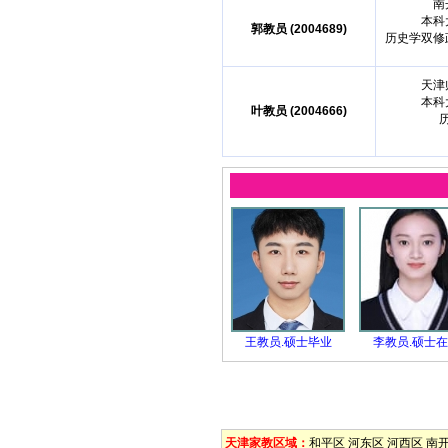
南
本科
郭教员 (2004689)
历史学双修
天津
本科
叶教员 (2004666)
王教员.硕士毕业
李教员.硕士
天津家教区域：
和平区
河东区
河西区
南