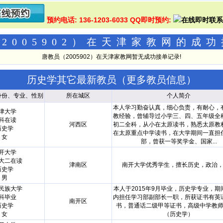
预约电话: 136-1203-6033 QQ即时预约:
2005902）在天津家教网的成
唐教员（2005902）在天津家教网暂无成功接单记录!
历史学其它最新教员（
更多教员信息
）
身份、专业、性别
所在城区
个人简介
本人学习勤奋认真，细心负责，有耐心，
津大学
教经验，曾辅导过小学三、四、五年级全
科在读
河西区
初二全科，从小在太原读书，熟悉太原教
历史学
在太原重点中学读书，在大学期间一直担
女
部，曾获一等奖学金、国家...
开大学
大二在读
津南区
南开大学优秀学生，擅长历史，政治
历史学
男
民族大学
本人于2015年9月毕业，历史学专业，期
科毕业
内担任学习部副部长一职，所获证书有英
南开区
历史学
书，普通话二级甲等证书，高级中学教
女
（历史学）