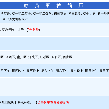
教 员 家 教 简 历
学英语, 初一初二英语, 初一初二数学, 初三英语, 初三数学, 初中历史, 初中地理
学, 高中历史地理政治
家教经验，讲干
(
2年教龄
)
, 河西区, 南开区, 河北区, 红桥区, 东丽区, 西青区
周四下午, 周四晚上, 周五晚上, 周六上午, 周六下午, 周六晚上, 周日上午, 周日
家教网家教】薪水标准。
【
点击这里查看资费参考
】