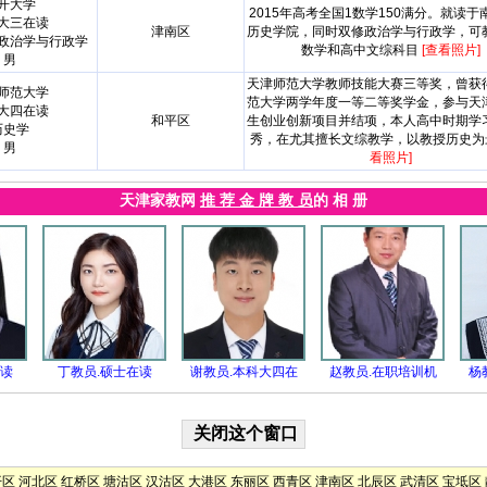
开大学
2015年高考全国1数学150满分。就读于
大三在读
津南区
历史学院，同时双修政治学与行政学，可
政治学与行政学
数学和高中文综科目
[查看照片]
男
天津师范大学教师技能大赛三等奖，曾获
师范大学
范大学两学年度一等二等奖学金，参与天
大四在读
和平区
生创业创新项目并结项，本人高中时期学
历史学
秀，在尤其擅长文综教学，以教授历史
男
看照片]
天津家教网
推 荐 金 牌 教 员
的 相 册
在读
丁教员.硕士在读
谢教员.本科大四在
赵教员.在职培训机
杨
开区
河北区
红桥区
塘沽区
汉沽区
大港区
东丽区
西青区
津南区
北辰区
武清区
宝坻区