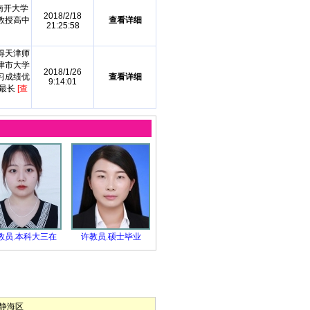
南开大学
2018/2/18
教授高中
查看详细
21:25:58
得天津师
津市大学
2018/1/26
习成绩优
查看详细
9:14:01
为最长
[查
教员.本科大三在
许教员.硕士毕业
静海区