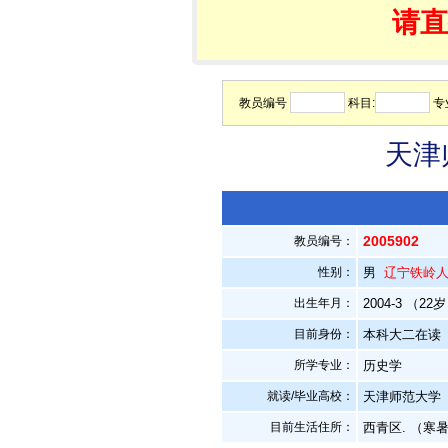
请直
教员编号
科目:
专
天津
2005902
教员编号：
性别：
男
辽宁铁岭
出生年月：
2004-3 （22
目前身份：
本科大二在读
所学专业：
历史学
就读/毕业高校：
天津师范大学
目前生活住所：
西青区. （寒