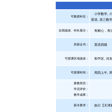
小学数学, 小
可教授科目：
英语, 高三数
自我描述、特长展示
：
有耐心，有过
所获证书
：
英语四级
可授课区域描述：
和平区, 河东区
可授课时间：
周四上午, 
家教简历：
学员评价：
教学成果：
薪水要求：
执行【天津