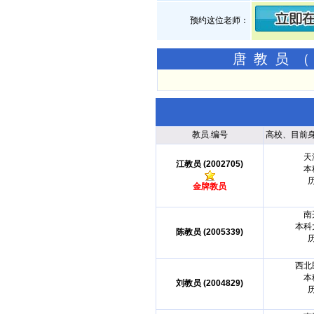
预约这位老师：
唐教员（
教员.编号
高校、目前
天
江教员 (2002705)
本
金牌教员
南
本科
陈教员 (2005339)
西北
本
刘教员 (2004829)