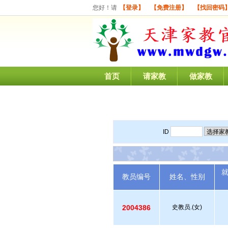
您好！请
【登录】
【免费注册】
【找回密码
首页
请家教
做家教
ID
教员编号
姓名、性别
2004386
史教员.(女)