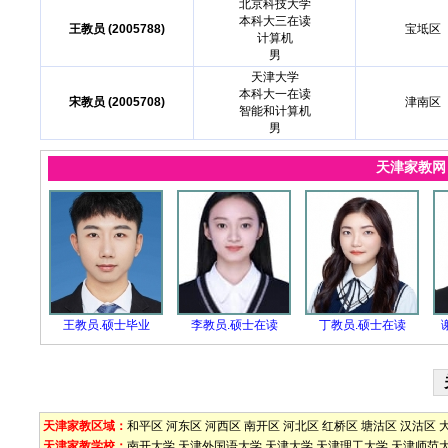
北京科技大学
本科大三在读
王教员 (2005788)
宝坻区
计算机
男
天津大学
本科大一在读
宋教员 (2005708)
津南区
智能和计算机
男
天津家教
王教员.硕士毕业
李教员.硕士在读
丁教员.硕士在读
天津家教区域：
和平区
河东区
河西区
南开区
河北区
红桥区
塘沽区
汉沽区
天津家教学校：
南开大学
天津外国语大学
天津大学
天津理工大学
天津师范