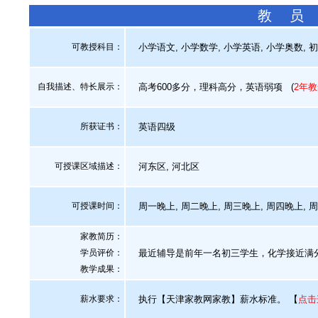
教 员
可教授科目：
小学语文, 小学数学, 小学英语, 小学奥数, 
自我描述、特长展示
：
高考600多分，理科高分，英语弱项
(
2年
所获证书
：
英语四级
可授课区域描述：
河东区, 河北区
可授课时间：
周一晚上, 周二晚上, 周三晚上, 周四晚上, 
家教简历：
学员评价：
最近辅导是前年一名初三学生，化学接近满
教学成果：
薪水要求：
执行【天津家教网家教】薪水标准。
【
点击