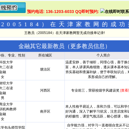
预约电话: 136-1203-6033 QQ即时预约:
2005184）在天津家教网的成
王教员（2005184）在天津家教网暂无成功接单记录!
金融其它最新教员（
更多教员信息
）
身份、专业、性别
所在城区
个人简介
科技大学
温柔安静，善于倾听，同理心强，善于换
大二在读
富，本人讲课风格细致，遵从课本基本知
塘沽区
金融
夯实基础和查漏补缺，便于串联知识点，
女
系形成自己的理解。
财经大学
大二在读
河西区
专业前三，荣获校级学风建设奖
[查看
金融
男
商业大学
本人性格平易近人，亲和力强，可以和学
训机构教师
南开区
好沟通，深入了解学习状况，注意启发和
金融
的积极性，课堂气氛活跃，耐心授课，细
女
自学能力强，对学习一直都很自觉从不
大学包头师范学院