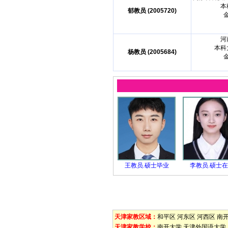
本
郁教员 (2005720)
河
本科
杨教员 (2005684)
王教员.硕士毕业
李教员.硕士
天津家教区域：
和平区
河东区
河西区
南
天津家教学校：
南开大学
天津外国语大学