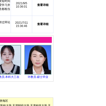
要短时间
2021/9/5
爱学习并
查看详细
10:36:01
性都相当
持过辩论
2021/7/11
查看详细
15:36:46
教员.本科大三在
许教员.硕士毕业
静海区
津医科大学
天津财经大学
天津科技大学
天