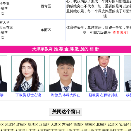
心，我认为孩子形成一个良好的习惯很重
科毕业
西青区
的成绩突出不代表一切，重要的是可以热
金融学
且持续积累，每一个调皮捣蛋的孩子可塑
女
强
南大学
大三在读
体育特长生，拿过跳远，短跑一等奖，主
东丽区
金融学
赛，和四六级讲座
[查看照片]
女
天津家教网
推 荐 金 牌 教 员
的 相 册
在读
丁教员.硕士在读
谢教员.本科大四在
赵教员.在职培训机
杨
开区
河北区
红桥区
塘沽区
汉沽区
大港区
东丽区
西青区
津南区
北辰区
武清区
宝坻区
天津大学
天津理工大学
天津师范大学
河北工业大学
天津工业大学
中国民航大学
天