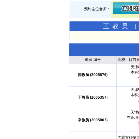
预约这位老师：
王教员（
教员.编号
高校、目前
天津
本科
闫教员 (2005876)
天津
本科
于教员 (2005357)
天津
在职培
辛教员 (2005803)
内蒙古科技