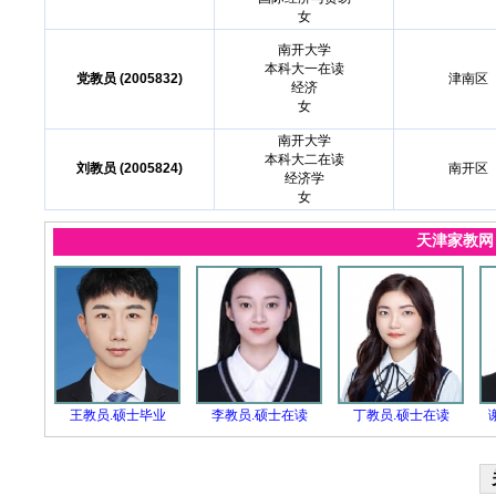
女
南开大学
本科大一在读
党教员 (2005832)
津南区
经济
女
南开大学
本科大二在读
刘教员 (2005824)
南开区
经济学
女
天津家教
王教员.硕士毕业
李教员.硕士在读
丁教员.硕士在读