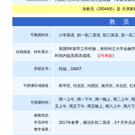
张教员（2004495）是 天津
教 员
可教授科目：
小学英语, 初一初二英语, 初三英语, 高一高二英
美国8年留学工作经验，肯特州立大学金融学
自我描述、特长展示
：
时间内提高英语成绩。
(
2年教龄
)
所获证书
：
托福，GMAT
可授课区域描述：
和平区, 河东区, 河西区, 南开区, 河北区, 
周一上午, 周一下午, 周一晚上, 周二上午, 周
可授课时间：
五上午, 周五下午, 周五晚上, 周六上午, 周六下
家教简历：
学员评价：
2017年春季，塘沽区初二英语，3个月学员从
教学成果：