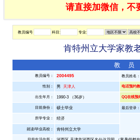
请直接加微信，不
教员编号
科目:
专业:
肯特州立大学家教老师
教 员
2004495
教员编号：
教员姓名
性别：
男
天津人
电话预约教员：
出生年月：
1990-3 （36岁）
QQ在线预
目前身份：
硕士毕业
最后登录：20
所学专业：
经济
就读/毕业高校：
肯特州立大学
目前生活住所：
河西区.天津市河西区名仕达花园 （寒暑假都