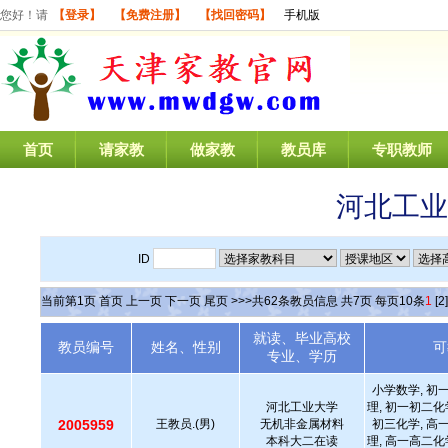
您好！请
【登录】
【免费注册】
【找回密码】
手机版
首页
请家教
做家教
教员库
专职教师
河北工业
ID
当前第
1
页
首页
上一页
下一页
尾页
>>>共
62
条教员信息 共
7
页 每页
10
条
1
[2]
就读、毕业高校
教员编号
姓名、性别
可
专业、学历
小学数学, 初
河北工业大学
理, 初一初二化
2005959
王教员.(男)
无机非金属材料
初三化学, 高
本科大二在读
理, 高一高二化